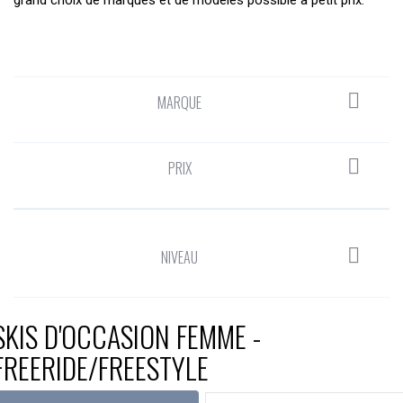
grand choix de marques et de modèles possible à petit prix.

MARQUE

PRIX

NIVEAU
SKIS D'OCCASION FEMME -
FREERIDE/FREESTYLE